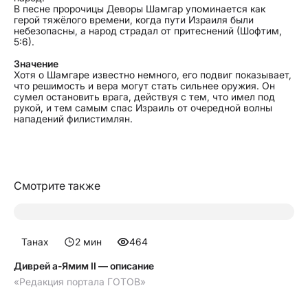
В песне пророчицы Деворы Шамгар упоминается как
герой тяжёлого времени, когда пути Израиля были
небезопасны, а народ страдал от притеснений (Шофтим,
5:6).
Значение
Хотя о Шамгаре известно немного, его подвиг показывает,
что решимость и вера могут стать сильнее оружия. Он
сумел остановить врага, действуя с тем, что имел под
рукой, и тем самым спас Израиль от очередной волны
нападений филистимлян.
Смотрите также
Танах
2
мин
464
Диврей а-Ямим II — описание
«Редакция портала ГОТОВ»