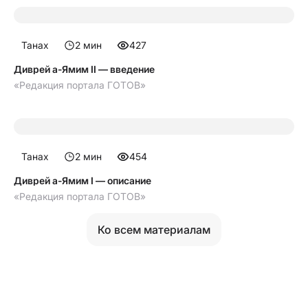
Танах
2
мин
427
Диврей а-Ямим II — введение
«Редакция портала ГОТОВ»
Танах
2
мин
454
Диврей а-Ямим I — описание
«Редакция портала ГОТОВ»
Ко всем материалам