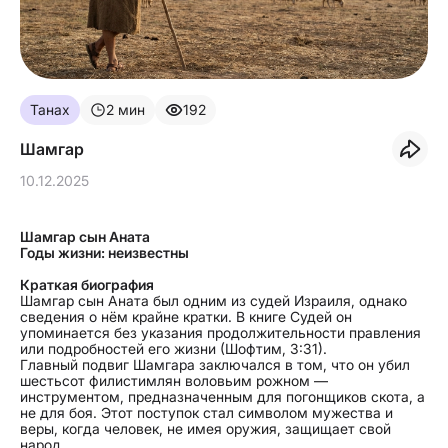
Танах
2
мин
192
Шамгар
10.12.2025
Шамгар сын Аната
Годы жизни: неизвестны
Краткая биография
Шамгар сын Аната был одним из судей Израиля, однако
сведения о нём крайне кратки. В книге Судей он
упоминается без указания продолжительности правления
или подробностей его жизни (Шофтим, 3:31).
Главный подвиг Шамгара заключался в том, что он убил
шестьсот филистимлян воловьим рожном —
инструментом, предназначенным для погонщиков скота, а
не для боя. Этот поступок стал символом мужества и
веры, когда человек, не имея оружия, защищает свой
народ.