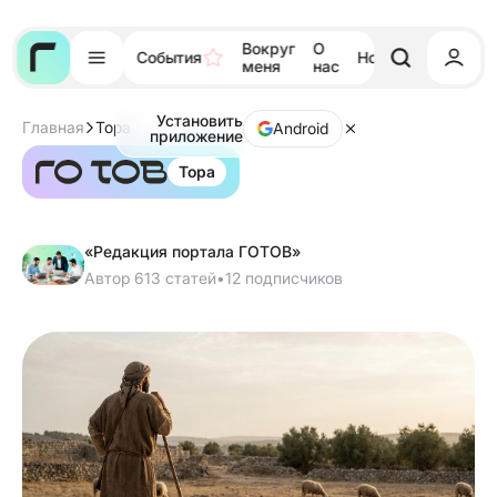
Вокруг
О
События
Новости
Тора
меня
нас
Установить
Главная
Тора
Android
приложение
Тора
«Редакция портала ГОТОВ»
Автор 613 статей
•
12 подписчиков