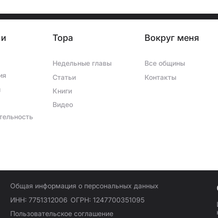
 и
Тора
Вокруг меня
Недельные главы
Все общины
ия
Статьи
Контакты
ы
Книги
Видео
тельность
Общая информация о персональных данных
ИНН: 7751312006
ОГРН: 1247700351095
Пользовательское соглашение