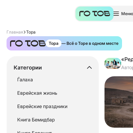
Мен
Главная
Тора
Тора
— Всё о Торе в одном месте
«Ре
Категории
Авто
Ѓалаха
Еврейская жизнь
Еврейские праздники
Книга Бемидбар
Книга Берешит