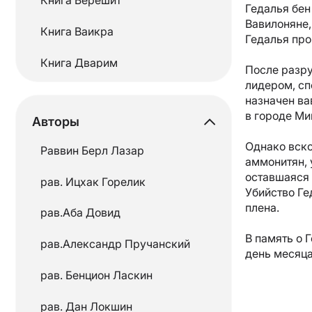
Гедалья бен
Вавилоняне,
Книга Ваикра
Гедалья про
Книга Дварим
После разру
лидером, сп
Книга Шмот
назначен ва
в городе Ми
Авторы
Месяцы еврейского
календаря
Однако вско
Раввин Берл Лазар
аммонитян, 
Мишна
оставшаяся 
рав. Ицхак Горелик
Убийство Ге
Недельные главы
плена.
рав.Аба Довид
Основы Иудаизма
В память о 
рав.Александр Пручанский
день месяц
Размышления раввинов
рав. Бенцион Ласкин
Рамбам
рав. Дан Локшин