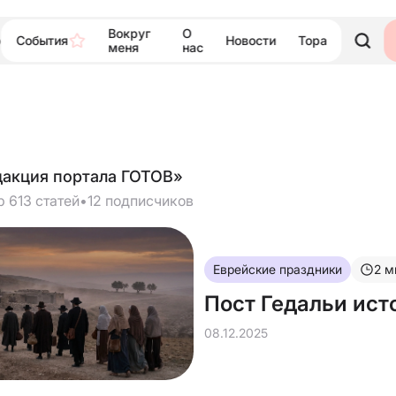
Вокруг
О
События
Новости
Тора
ю
меня
нас
дакция портала ГОТОВ»
р 613 статей
•
12 подписчиков
Еврейские праздники
2
м
Пост Гедальи ист
08.12.2025