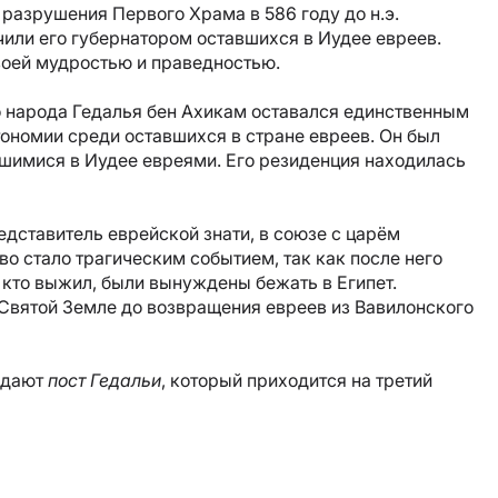
разрушения Первого Храма в 586 году до н.э.
или его губернатором оставшихся в Иудее евреев.
воей мудростью и праведностью.
 народа Гедалья бен Ахикам оставался единственным
ономии среди оставшихся в стране евреев. Он был
шимися в Иудее евреями. Его резиденция находилась
едставитель еврейской знати, в союзе с царём
во стало трагическим событием, так как после него
 кто выжил, были вынуждены бежать в Египет.
 Святой Земле до возвращения евреев из Вавилонского
людают
пост Гедальи
, который приходится на третий