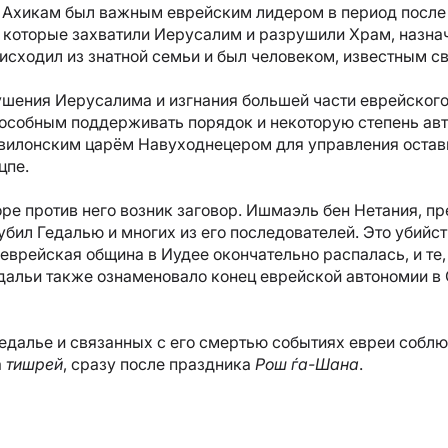
 Ахикам был важным еврейским лидером в период после 
 которые захватили Иерусалим и разрушили Храм, назнач
исходил из знатной семьи и был человеком, известным с
шения Иерусалима и изгнания большей части еврейского
особным поддерживать порядок и некоторую степень авт
вилонским царём Навуходнецером для управления остав
цпе.
ре против него возник заговор. Ишмаэль бен Нетания, пр
убил Гедалью и многих из его последователей. Это убийст
еврейская община в Иудее окончательно распалась, и те,
дальи также ознаменовало конец еврейской автономии в
Гедалье и связанных с его смертью событиях евреи соб
а
тишрей
, сразу после праздника
Рош ѓа-Шана
.