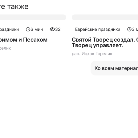
е также
праздники
6
мин
32
Еврейские праздники
3
м
римом и Песахом
Святой Творец создал. 
Творец управляет.
релик
рав. Ицхак Горелик
Ко всем материа