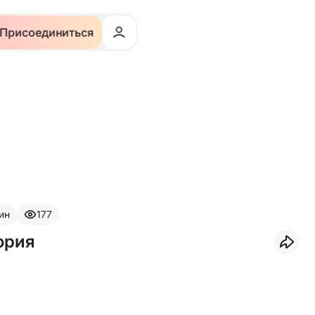
Присоединиться
ин
177
ория