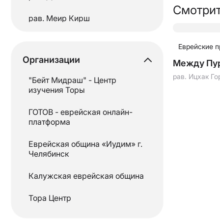
Смотрит
Талмуд
рав. Меир Кирш
Танах
рав.Моше Хаим Левин
Еврейские 
Тания
Организации
рав. Ойшие Михоэль
Между Пу
Тора
рав. Ицхак Го
"Бейт Мидраш" - Центр
Рав. Шолом Певзнер
изучения Торы
рав.Эли Вольф
ГОТОВ - еврейская онлайн-
платформа
рав.Эли Коган
Еврейская община «Иудим» г.
«Редакция портала ГОТОВ»
Челябинск
Калужская еврейская община
Тора Центр