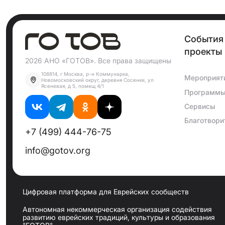
События
проекты
2026 АНО «ГОТОВ». Все права защищены
108814, г Москва, р-н Коммунарка,
Мероприят
Новомосковский округ, деревня Сосенки, ул
Ясеневая, д 5, помещ 4/1
Программ
Сервисы
Благотвори
+7 (499) 444-76-75
info@gotov.org
Цифровая платформа для Еврейских сообществ
Автономная некоммерческая организация содействия
развитию еврейских традиций, культуры и образования