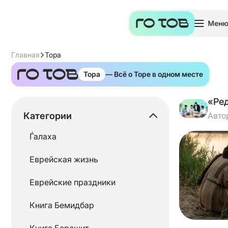
Мен
Главная
Тора
Тора
— Всё о Торе в одном месте
«Ре
Категории
Авто
Ѓалаха
Еврейская жизнь
Еврейские праздники
Книга Бемидбар
Книга Берешит