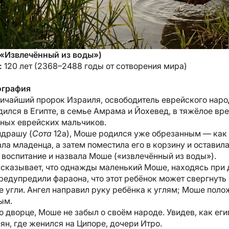
 «Извлечённый из воды»)
:
120 лет (2368–2488 годы от сотворения мира)
ография
чайший пророк Израиля, освободитель еврейского народа
дился в Египте, в семье Амрама и Йохевед, в тяжёлое вр
ных еврейских мальчиков.
идрашу (
Сота
12а), Моше родился уже обрезанным — как 
ла младенца, а затем поместила его в корзину и оставила
а воспитание и назвала Моше («извлечённый из воды»).
казывает, что однажды маленький Моше, находясь при д
редупредили фараона, что этот ребёнок может свергнуть 
 угли. Ангел направил руку ребёнка к углям; Моше положи
ым.
 дворце, Моше не забыл о своём народе. Увидев, как егип
н, где женился на Ципоре, дочери Итро.