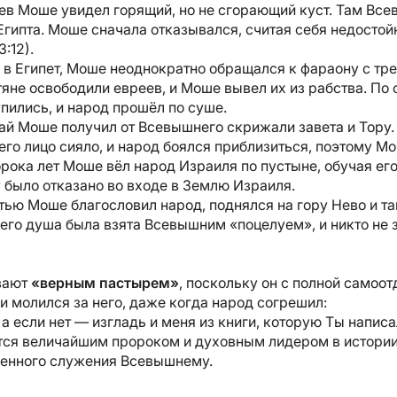
ев Моше увидел горящий, но не сгорающий куст. Там Все
Египта. Моше сначала отказывался, считая себя недостой
:12).
в Египет, Моше неоднократно обращался к фараону с тре
тяне освободили евреев, и Моше вывел их из рабства. По
пились, и народ прошёл по суше.
ай Моше получил от Всевышнего скрижали завета и Тору. 
его лицо сияло, и народ боялся приблизиться, поэтому 
орока лет Моше вёл народ Израиля по пустыне, обучая его
было отказано во входе в Землю Израиля.
ью Моше благословил народ, поднялся на гору Нево и та
о его душа была взята Всевышним «поцелуем», и никто не 
вают
«верным пастырем»
, поскольку он с полной самоо
 молился за него, даже когда народ согрешил:
 а если нет — изгладь и меня из книги, которую Ты написа
ся величайшим пророком и духовным лидером в истории
енного служения Всевышнему.