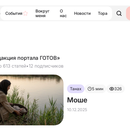
Вокруг
О
События
Новости
Тора
ю
меня
нас
дакция портала ГОТОВ»
р 613 статей
•
12 подписчиков
Танах
5
мин
326
Моше
10.12.2025