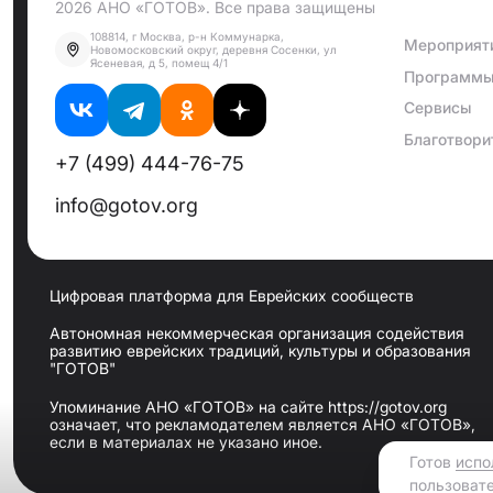
2026 АНО «ГОТОВ». Все права защищены
108814, г Москва, р-н Коммунарка,
Мероприят
Новомосковский округ, деревня Сосенки, ул
Ясеневая, д 5, помещ 4/1
Программ
Сервисы
Благотвори
+7 (499) 444-76-75
info@gotov.org
Цифровая платформа для Еврейских сообществ
Автономная некоммерческая организация содействия
развитию еврейских традиций, культуры и образования
"ГОТОВ"
Упоминание АНО «ГОТОВ» на сайте https://gotov.org
означает, что рекламодателем является АНО «ГОТОВ»,
если в материалах не указано иное.
Готов
испо
пользоват