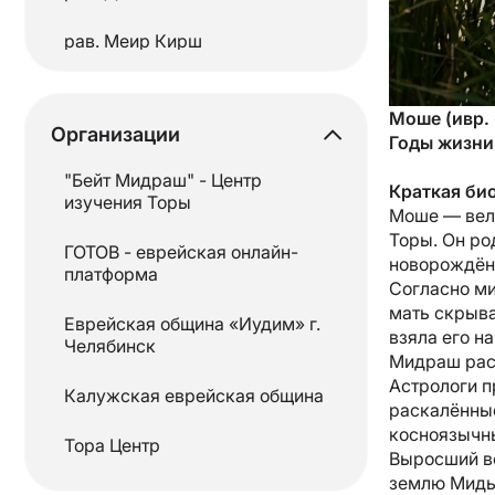
Талмуд
рав. Меир Кирш
Танах
рав.Моше Хаим Левин
Моше (ивр.
Тания
Организации
рав. Ойшие Михоэль
Годы жизни
Тора
"Бейт Мидраш" - Центр
Рав. Шолом Певзнер
Краткая би
изучения Торы
Моше — вели
рав.Эли Вольф
Торы. Он ро
ГОТОВ - еврейская онлайн-
новорождён
платформа
Согласно м
рав.Эли Коган
мать скрыва
Еврейская община «Иудим» г.
взяла его н
«Редакция портала ГОТОВ»
Челябинск
Мидраш расс
Астрологи п
Калужская еврейская община
раскалённые
косноязычн
Тора Центр
Выросший во
землю Мидья