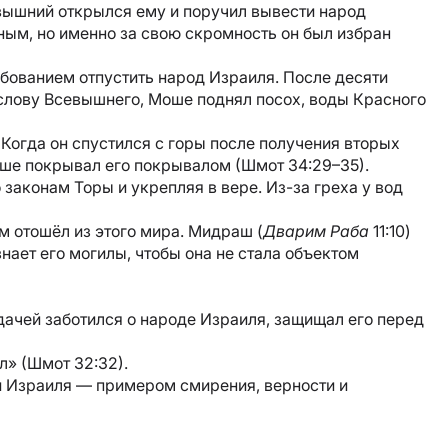
вышний открылся ему и поручил вывести народ
ным, но именно за свою скромность он был избран
бованием отпустить народ Израиля. После десяти
 слову Всевышнего, Моше поднял посох, воды Красного
Когда он спустился с горы после получения вторых
Моше покрывал его покрывалом (Шмот 34:29–35).
 законам Торы и укрепляя в вере. Из-за греха у вод
м отошёл из этого мира. Мидраш (
Дварим Раба
11:10)
знает его могилы, чтобы она не стала объектом
тдачей заботился о народе Израиля, защищал его перед
л» (Шмот 32:32).
 Израиля — примером смирения, верности и