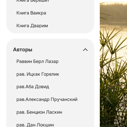
Книга Ваикра
Книга Дварим
Книга Шмот
Авторы
Месяцы еврейского
календаря
Раввин Берл Лазар
Мишна
рав. Ицхак Горелик
Недельные главы
рав.Аба Довид
Основы Иудаизма
рав.Александр Пручанский
Размышления раввинов
рав. Бенцион Ласкин
Рамбам
рав. Дан Локшин