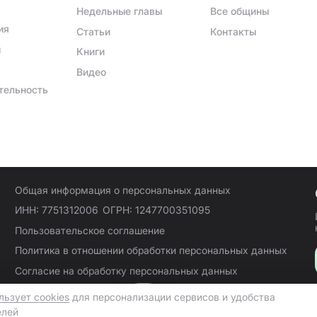
Недельные главы
Все общины
ия
Статьи
Контакты
ы
Книги
Видео
тельность
Общая информация о персональных данных
ИНН: 7751312006
ОГРН: 1247700351095
Пользовательское соглашение
Политика в отношении обработки персональных данных
Согласие на обработку персональных данных
Карта сайта
льзует cookies
для персонализации сервисов и удобства
елей