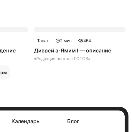
Танах
2
мин
454
едение
Диврей а-Ямим I — описание
«Редакция портала ГОТОВ»
лам
Календарь
Блог