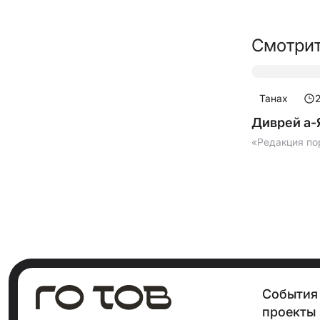
Смотрит
Танах
Диврей а-
«Редакция по
События
проекты