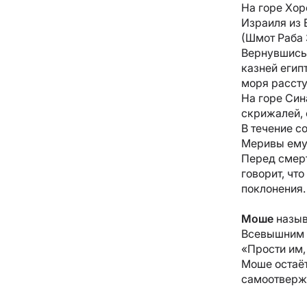
На горе Хор
Израиля из 
(Шмот Раба 3
Вернувшись 
казней егип
моря рассту
На горе Син
скрижалей, 
В течение с
Меривы ему 
Перед смерт
говорит, чт
поклонения.
Моше
назы
Всевышним и
«Прости им,
Моше остаёт
самоотверж