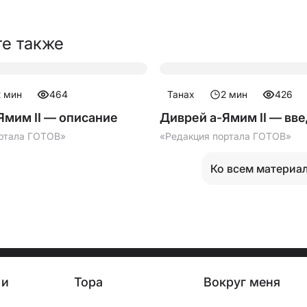
е также
2
мин
464
Танах
2
мин
426
Ямим II — описание
Диврей а-Ямим II — вв
ртала ГОТОВ»
«Редакция портала ГОТОВ»
Ко всем материа
 и
Тора
Вокруг меня