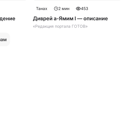
Танах
2
мин
453
едение
Диврей а-Ямим I — описание
«Редакция портала ГОТОВ»
лам