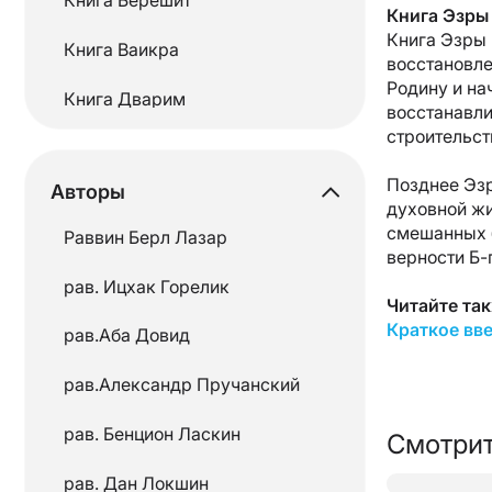
Книга Эзры
Книга Эзры 
Книга Ваикра
восстановле
Родину и на
Книга Дварим
восстанавли
строительст
Книга Шмот
Позднее Эзр
Авторы
Месяцы еврейского
духовной жи
календаря
смешанных б
Раввин Берл Лазар
верности Б-
Мишна
рав. Ицхак Горелик
Читайте так
Недельные главы
Краткое вв
рав.Аба Довид
Основы Иудаизма
рав.Александр Пручанский
Размышления раввинов
рав. Бенцион Ласкин
Смотрит
Рамбам
рав. Дан Локшин