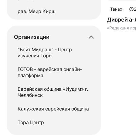
Талмуд
Танах
рав. Меир Кирш
Диврей а-
Танах
рав.Моше Хаим Левин
«Редакция по
Тания
Организации
рав. Ойшие Михоэль
Тора
"Бейт Мидраш" - Центр
Рав. Шолом Певзнер
изучения Торы
рав.Эли Вольф
ГОТОВ - еврейская онлайн-
платформа
рав.Эли Коган
Еврейская община «Иудим» г.
«Редакция портала ГОТОВ»
Челябинск
Калужская еврейская община
Тора Центр