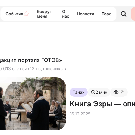
Вокруг
О
События
Новости
Тора
ю
меня
нас
дакция портала ГОТОВ»
р 613 статей
•
12 подписчиков
Танах
2
мин
171
Книга Эзры — оп
16.12.2025