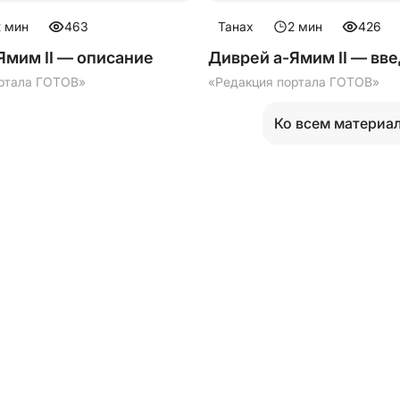
2
мин
463
Танах
2
мин
426
Ямим II — описание
Диврей а-Ямим II — вв
ртала ГОТОВ»
«Редакция портала ГОТОВ»
Ко всем материа