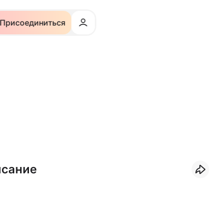
Присоединиться
исание