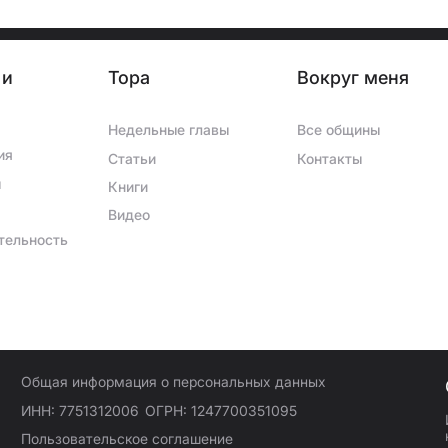
 и
Тора
Вокруг меня
Недельные главы
Все общины
ия
Статьи
Контакты
ы
Книги
Видео
тельность
Общая информация о персональных данных
ИНН: 7751312006
ОГРН: 1247700351095
Пользовательское соглашение