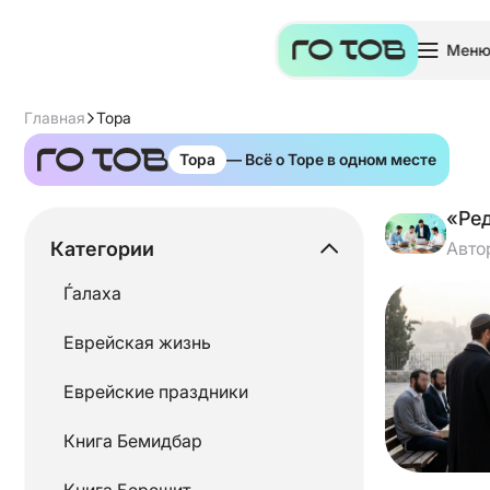
Мен
Главная
Тора
Тора
— Всё о Торе в одном месте
«Ре
Категории
Авто
Ѓалаха
Еврейская жизнь
Еврейские праздники
Книга Бемидбар
Книга Берешит