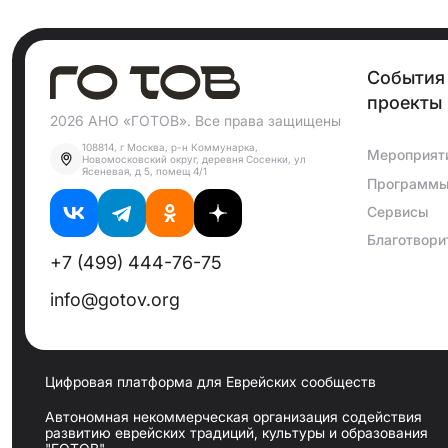
События
проекты
2026 АНО «ГОТОВ». Все права защищены
108814, г Москва, р-н Коммунарка,
Мероприят
Новомосковский округ, деревня Сосенки, ул
Ясеневая, д 5, помещ 4/1
Программ
Сервисы
Благотвори
+7 (499) 444-76-75
info@gotov.org
Цифровая платформа для Еврейских сообществ
Автономная некоммерческая организация содействия
развитию еврейских традиций, культуры и образования