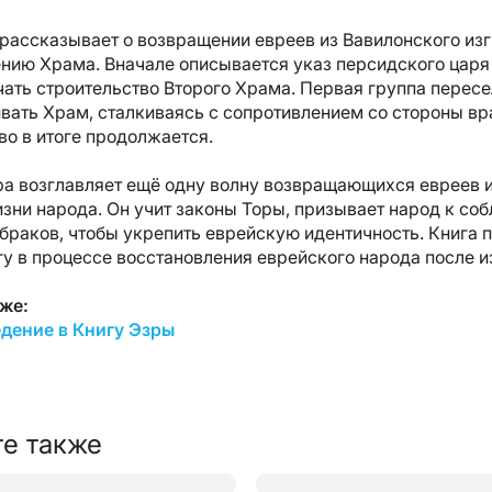
рассказывает о возвращении евреев из Вавилонского изг
нию Храма. Вначале описывается указ персидского царя
чать строительство Второго Храма. Первая группа перес
вать Храм, сталкиваясь с сопротивлением со стороны вра
во в итоге продолжается.
а возглавляет ещё одну волну возвращающихся евреев 
зни народа. Он учит законы Торы, призывает народ к со
раков, чтобы укрепить еврейскую идентичность. Книга 
гу в процессе восстановления еврейского народа после и
же:
едение в Книгу Эзры
е также