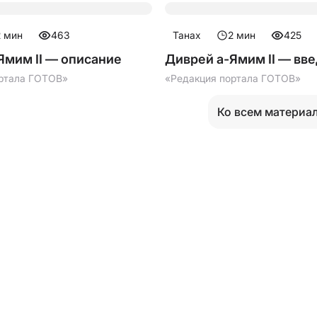
2
мин
463
Танах
2
мин
425
Ямим II — описание
Диврей а-Ямим II — вв
ртала ГОТОВ»
«Редакция портала ГОТОВ»
Ко всем материа