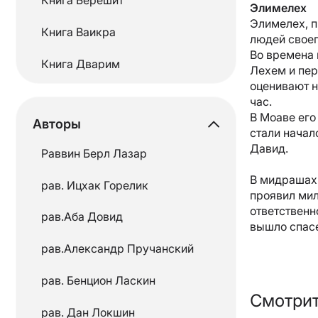
Элимелех
Элимелех, п
Книга Ваикра
людей своег
Во времена 
Книга Дварим
Лехем и пер
оценивают н
Книга Шмот
час.
В Моаве его
Авторы
Месяцы еврейского
стали начал
календаря
Давид.
Раввин Берл Лазар
Мишна
В мидраша
рав. Ицхак Горелик
проявил мил
Недельные главы
ответственн
рав.Аба Довид
вышло спас
Основы Иудаизма
рав.Александр Пручанский
Размышления раввинов
рав. Бенцион Ласкин
Смотрит
Рамбам
рав. Дан Локшин