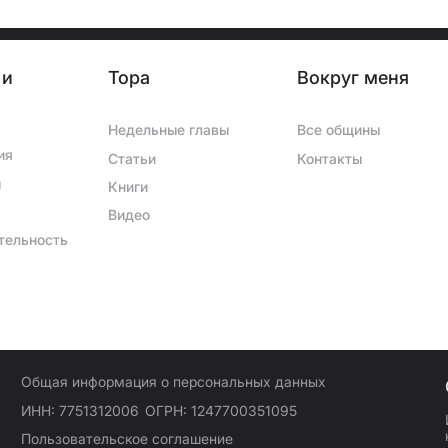
 и
Тора
Вокруг меня
Недельные главы
Все общины
ия
Статьи
Контакты
ы
Книги
Видео
тельность
Общая информация о персональных данных
ИНН: 7751312006
ОГРН: 1247700351095
Пользовательское соглашение