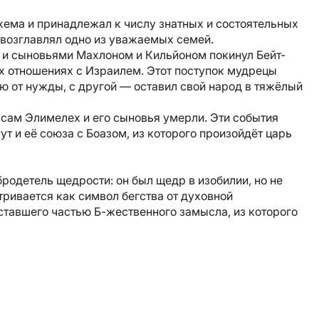
ема и принадлежал к числу знатных и состоятельных
и возглавлял одно из уважаемых семей.
 и сыновьями Махлоном и Кильйоном покинул Бейт-
 отношениях с Израилем. Этот поступок мудрецы
ю от нужды, с другой — оставил свой народ в тяжёлый
 сам Элимелех и его сыновья умерли. Эти события
т и её союза с Боазом, из которого произойдёт царь
одетель щедрости: он был щедр в изобилии, но не
ривается как символ бегства от духовной
ставшего частью Б-жественного замысла, из которого