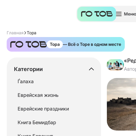
Мен
Главная
Тора
Тора
— Всё о Торе в одном месте
«Ре
Категории
Авто
Ѓалаха
Еврейская жизнь
Еврейские праздники
Книга Бемидбар
Книга Берешит