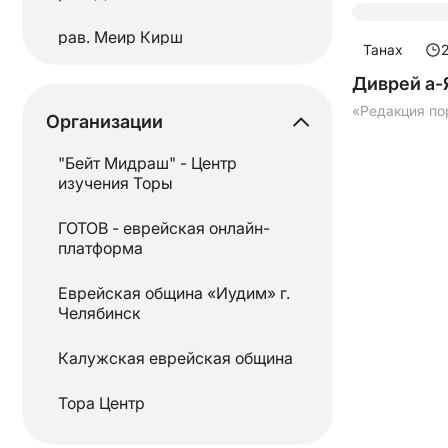
Талмуд
рав. Меир Кирш
Танах
Танах
рав.Моше Хаим Левин
Диврей а-
Тания
«Редакция по
Организации
рав. Ойшие Михоэль
Тора
"Бейт Мидраш" - Центр
Рав. Шолом Певзнер
изучения Торы
рав.Эли Вольф
ГОТОВ - еврейская онлайн-
платформа
рав.Эли Коган
Еврейская община «Иудим» г.
«Редакция портала ГОТОВ»
Челябинск
Калужская еврейская община
Тора Центр