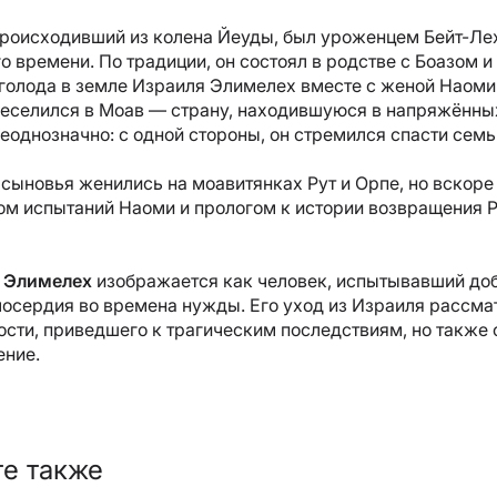
роисходивший из колена Йеуды, был уроженцем Бейт-Лех
о времени. По традиции, он состоял в родстве с Боазом 
голода в земле Израиля Элимелех вместе с женой Наоми
еселился в Моав — страну, находившуюся в напряжённых
еоднозначно: с одной стороны, он стремился спасти семь
 сыновья женились на моавитянках Рут и Орпе, но вскоре
ом испытаний Наоми и прологом к истории возвращения Ру
х
Элимелех
изображается как человек, испытывавший добр
осердия во времена нужды. Его уход из Израиля рассмат
ости, приведшего к трагическим последствиям, но также 
ение.
е также