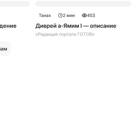
Танах
2
мин
453
едение
Диврей а-Ямим I — описание
«Редакция портала ГОТОВ»
лам