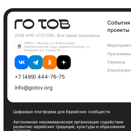
События
проекты
2026 АНО «ГОТОВ». Все права защищены
108814, г Москва, р-н Коммунарка,
Мероприят
Новомосковский округ, деревня Сосенки, ул
Ясеневая, д 5, помещ 4/1
Программ
Сервисы
Благотвори
+7 (499) 444-76-75
info@gotov.org
Цифровая платформа для Еврейских сообществ
Автономная некоммерческая организация содействия
развитию еврейских традиций, культуры и образования