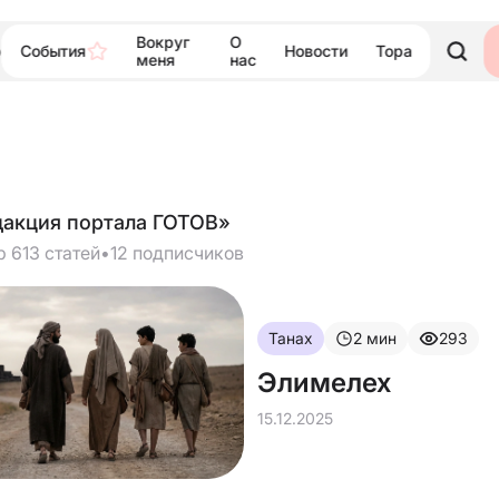
Вокруг
О
События
Новости
Тора
ю
меня
нас
дакция портала ГОТОВ»
р 613 статей
•
12 подписчиков
Танах
2
мин
293
Элимелех
15.12.2025